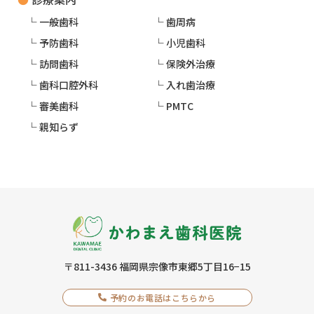
交通アクセス
一般歯科
歯周病
よくあるご質問
予防歯科
小児歯科
訪問歯科
保険外治療
お問い合わせ
歯科口腔外科
入れ歯治療
審美歯科
PMTC
親知らず
予約のお電話はこちらから
0940-36-8160
tel.
（受付時間：9:00-12:00 / 14:00-17:30）
〒811-3436
福岡県宗像市東郷5丁目16−15
〒811-3436
福岡県宗像市東郷5丁目16−15
予約のお電話はこちらから